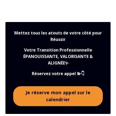
#SensAuTravail #ConfianceEnSoi #CarrièreAlignée
#NouvelAvenir
#RéussiteProfessionnelle #équilibreviepro #équilibrev
Mettez tous les atouts de votre côté pour
Réussir
Votre Transition Professionnelle
ÉPANOUISSANTE, VALORISANTE &
ALIGNÉE✨
Réservez votre appel 💫👇
Je réserve mon appel sur le
calendrier