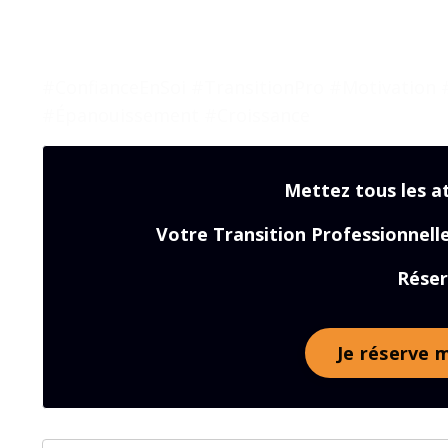
#ConfianceEnSoi #TransitionPro #Motivation
#Épanouissement #Croissance
Mettez tous les a
Votre Transition Professionn
Réser
Je réserve m