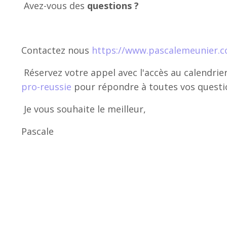
Avez-vous des
questions ?
Contactez nous
https://www.pascalemeunier.
Réservez votre appel avec l'accès au calendrie
pro-reussie
pour répondre à toutes vos questi
Je vous souhaite le meilleur,
Pascale
#TransitionProfessionnelle #ChangerDeCap 
#ConfianceEnSoi #CarrièreAlignée #NouvelAve
#RéussiteProfessionnell
#équilibreviepro #éq