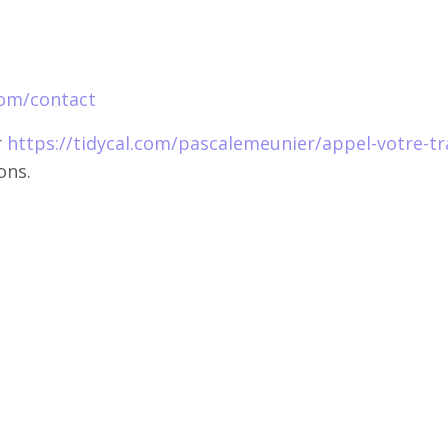
com/contact
r
https://tidycal.com/pascalemeunier/appel-votre-tr
ons.
#Reconversion #ÉpanouissementAuTravail #SensAuT
nir
uilibrevieproviepers #sensautravail #aligné #valeu