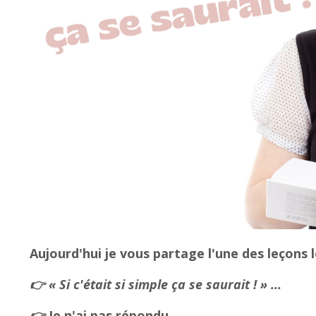
Aujourd'hui je vous partage l'une des leçons l
👉 « Si c'était si simple ça se saurait ! » ...
👉
Je n'ai pas répondu.