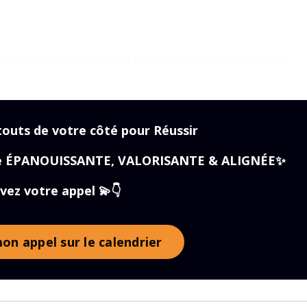
 #Bonheur #Curiosité #DéveloppementPersonnel
touts de votre côté pour Réussir
elle ÉPANOUISSANTE, VALORISANTE & ALIGNÉE✨
vez votre appel 💫👇
on appel sur le calendrier