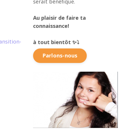
serait bénéfique.
Au plaisir de faire ta
connaissance!
ansition-
à tout bientôt ✨
⤵️
Parlons-nous
ravail
rsautravail #épanouie #confiance #peur #échec #fin