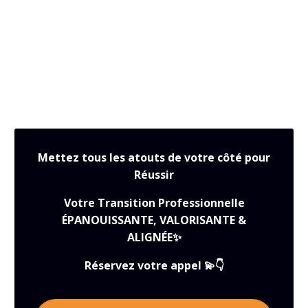
#TransitionProfessionnelle #ChangerDeCap
#Reconversion #ÉpanouissementAuTravail
#SensAuTravail #ConfianceEnSoi #CarrièreAlignée
#NouvelAvenir
#RéussiteProfessionnelle #équilibreviepro #équilibrev
Mettez tous les atouts de votre côté pour
Réussir
Votre Transition Professionnelle
ÉPANOUISSANTE, VALORISANTE &
ALIGNÉE✨
Réservez votre appel 💫👇